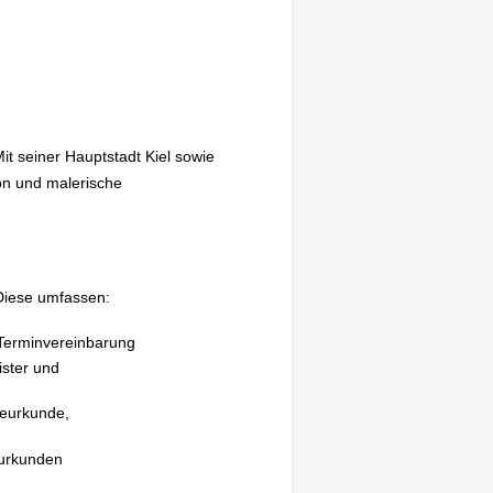
it seiner Hauptstadt Kiel sowie
on und malerische
 Diese umfassen:
 Terminvereinbarung
ister und
heurkunde,
eurkunden