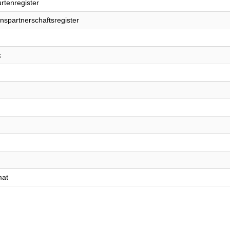
rtenregister
nspartnerschaftsregister
k
mat