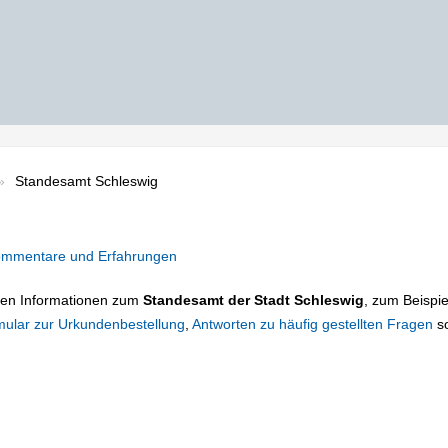
Standesamt Schleswig
mmentare und Erfahrungen
tigen Informationen zum
Standesamt der Stadt Schleswig
, zum Beispie
mular zur Urkundenbestellung
,
Antworten zu häufig gestellten Fragen
s