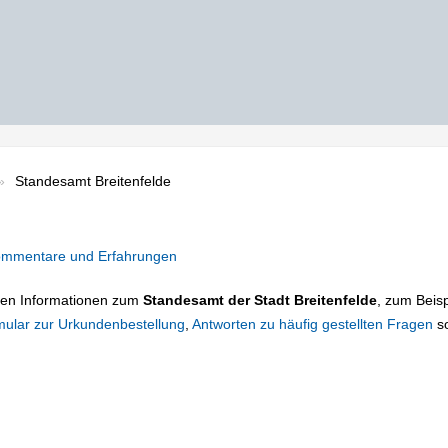
Standesamt Breitenfelde
mmentare und Erfahrungen
tigen Informationen zum
Standesamt der Stadt Breitenfelde
, zum Beisp
mular zur Urkundenbestellung
,
Antworten zu häufig gestellten Fragen
s