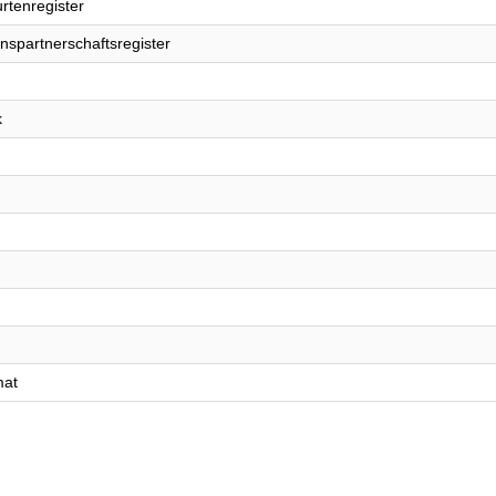
rtenregister
nspartnerschaftsregister
k
mat