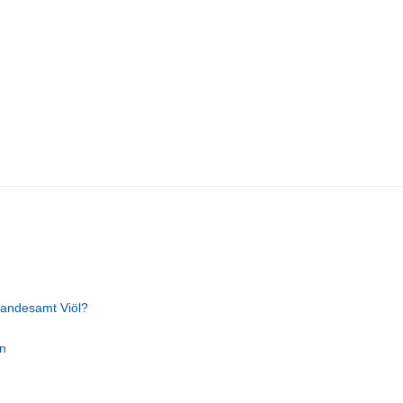
tandesamt Viöl?
n