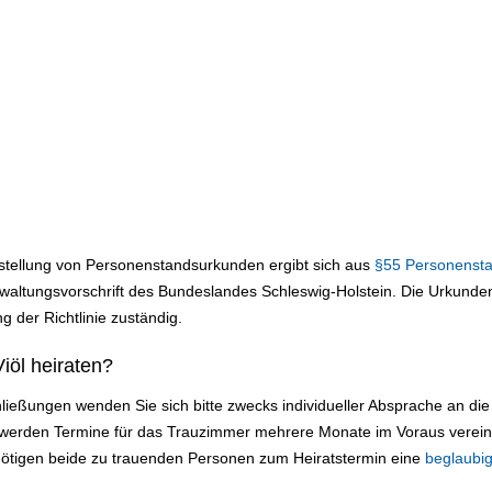
sstellung von Personenstandsurkunden ergibt sich aus
§55 Personenst
ltungsvorschrift des Bundeslandes Schleswig-Holstein. Die Urkundens
g der Richtlinie zuständig.
iöl heiraten?
ließungen wenden Sie sich bitte zwecks individueller Absprache an d
el werden Termine für das Trauzimmer mehrere Monate im Voraus verei
nötigen beide zu trauenden Personen zum Heiratstermin eine
beglaubig