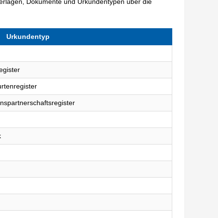
terlagen, Dokumente und Urkundentypen über die
Urkundentyp
egister
rtenregister
nspartnerschaftsregister
k