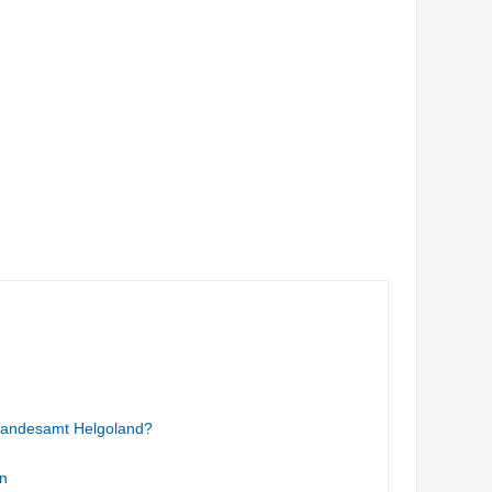
tandesamt Helgoland?
n