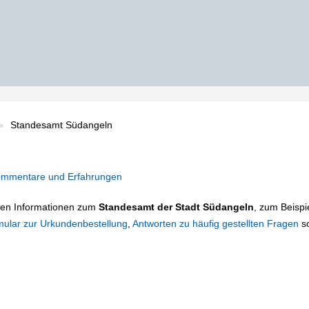
Standesamt Südangeln
mmentare und Erfahrungen
tigen Informationen zum
Standesamt der Stadt Südangeln
, zum Beispi
mular zur Urkundenbestellung
,
Antworten zu häufig gestellten Fragen
s