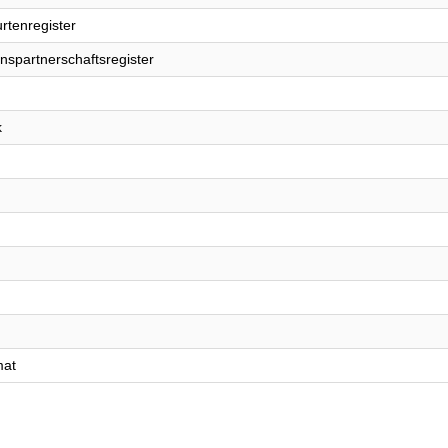
rtenregister
nspartnerschaftsregister
k
mat