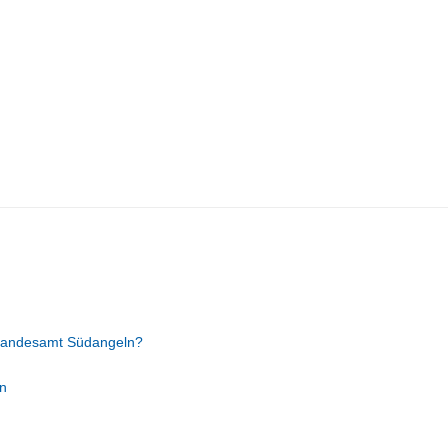
tandesamt Südangeln?
n