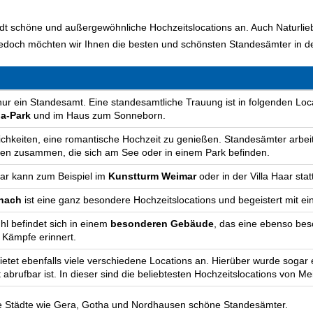
tadt schöne und außergewöhnliche Hochzeitslocations an. Auch Naturlie
 jedoch möchten wir Ihnen die besten und schönsten Standesämter in 
t nur ein Standesamt. Eine standesamtliche Trauung ist in folgenden Lo
ga-Park
und im Haus zum Sonneborn.
lichkeiten, eine romantische Hochzeit zu genießen. Standesämter arbei
ren zusammen, die sich am See oder in einem Park befinden.
ar kann zum Beispiel im
Kunstturm Weimar
oder in der Villa Haar stat
enach
ist eine ganz besondere Hochzeitslocations und begeistert mit e
l befindet sich in einem
besonderen Gebäude
, das eine ebenso beso
 Kämpfe erinnert.
ietet ebenfalls viele verschiedene Locations an. Hierüber wurde sogar
et abrufbar ist. In dieser sind die beliebtesten Hochzeitslocations von M
ere Städte wie Gera, Gotha und Nordhausen schöne Standesämter.