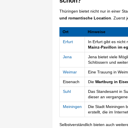
schön?
Thüringen bietet nicht nur in einer S
und romantische Location
. Zuerst
Ort
Hinweise
Erfurt
In Erfurt gibt es nich
Mainz-Pavillon im e
Jena
Jena bietet viele Mög
Schlössern und weite
Weimar
Eine Trauung in Weim
Eisenach
Die
Wartburg in Eis
Suhl
Das Standesamt in Suh
dieser an vergangene
Meiningen
Die Stadt Meiningen b
erstellt, die im Intern
Selbstverständlich bieten auch weit