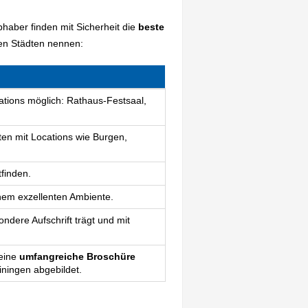
bhaber finden mit Sicherheit die
beste
den Städten nennen:
cations möglich: Rathaus-Festsaal,
ten mit Locations wie Burgen,
tfinden.
inem exzellenten Ambiente.
ndere Aufschrift trägt und mit
 eine
umfangreiche Broschüre
einingen abgebildet.