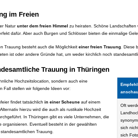
ng im Freien
der Natur
unter dem freien Himmel
zu heiraten. Schöne Landschaften 
rfekt dafür. Aber auch Burgen und Schlösser bieten die einmalige Gele
n Trauung besteht auch die Möglichkeit
einer freien Trauung
. Diese 
eten ist oder andere Gründe hat, um weder kirchlich noch standesamtli
desamtliche Trauung in Thüringen
nliche Hochzeitslocation, sondern auch eine
Empfehl
Fall stellen wir folgende Ideen vor:
anschau
eier findet tatsächlich
in einer Scheune
auf einem
Oft werd
lternativ hierzu wird die auch als rustikale Hochzeit
Landhoch
urchgeführt. In Thüringen gibt es viele Unternehmen, die
synonym
 organisieren. Eventuell besteht in der gewählten
sich nich
r standesamtlichen Trauung.
sich Fot