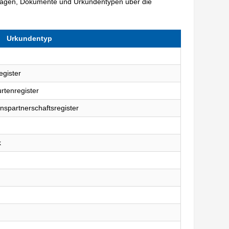
lagen, Dokumente und Urkundentypen über die
Urkundentyp
egister
rtenregister
nspartnerschaftsregister
k