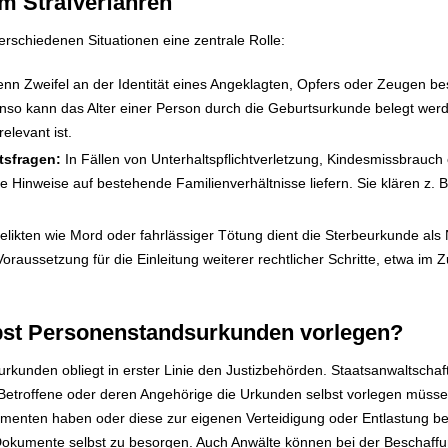
im Strafverfahren
rschiedenen Situationen eine zentrale Rolle:
n Zweifel an der Identität eines Angeklagten, Opfers oder Zeugen b
enso kann das Alter einer Person durch die Geburtsurkunde belegt wer
levant ist.
tsfragen:
In Fällen von Unterhaltspflichtverletzung, Kindesmissbrauch
Hinweise auf bestehende Familienverhältnisse liefern. Sie klären z. B., 
elikten wie Mord oder fahrlässiger Tötung dient die Sterbeurkunde als
Voraussetzung für die Einleitung weiterer rechtlicher Schritte, etwa 
bst Personenstandsurkunden vorlegen?
kunden obliegt in erster Linie den Justizbehörden. Staatsanwaltschaft
 Betroffene oder deren Angehörige die Urkunden selbst vorlegen müsse
nten haben oder diese zur eigenen Verteidigung oder Entlastung bei
 Dokumente selbst zu besorgen. Auch Anwälte können bei der Beschaf