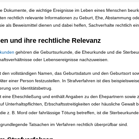
lle Dokumente, die wichtige Ereignisse im Leben eines Menschen beur
ten rechtlich relevante Informationen zu Geburt, Ehe, Abstammung oder
e als Beweismittel dienen und dabei helfen, Sachverhalte rechtlich ei
n und ihre rechtliche Relevanz
rkunden
gehören die Geburtsurkunde, die Eheurkunde und die Sterbeu
chaftsverhältnisse oder Lebensereignisse nachzuweisen.
 den vollständigen Namen, das Geburtsdatum und den Geburtsort sowie
 Alter einer Person festzustellen. In Strafverfahren ist dies beispielsw
erung von Identitätsbetrug.
 eine Eheschließung und enthält Angaben zu den Ehepartnern sowie 
 auf Unterhaltspflichten, Erbschaftsstreitigkeiten oder häusliche Gewalt 
die z. B. Mord oder fahrlässige Tötung betreffen, ist die Sterbeurkunde
 grundlegende Tatsachen im Verfahren rechtlich überprüfbar sind.