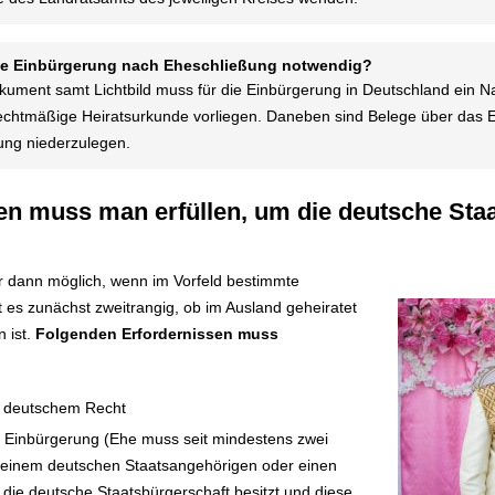
ine Einbürgerung nach Eheschließung notwendig?
ment samt Lichtbild muss für die Einbürgerung in Deutschland ein Nac
 rechtmäßige Heiratsurkunde vorliegen. Daneben sind Belege über da
rung niederzulegen.
n muss man erfüllen, um die deutsche Staa
ur dann möglich, wenn im Vorfeld bestimmte
st es zunächst zweitrangig, ob im Ausland geheiratet
 ist.
Folgenden Erfordernissen muss
m deutschem Recht
 Einbürgerung (Ehe muss seit mindestens zwei
 einem deutschen Staatsangehörigen oder einen
 die deutsche Staatsbürgerschaft besitzt und diese