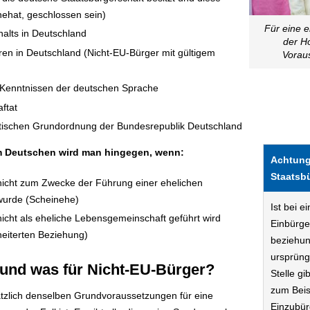
nehat, geschlossen sein)
Für eine e
alts in Deutschland
der H
ren in Deutschland (Nicht-EU-Bürger mit gültigem
Voraus
Kenntnissen der deutschen Sprache
aftat
ratischen Grundordnung der Bundesrepublik Deutschland
m Deutschen wird man hingegen, wenn:
Achtung
Staatsbü
nicht zum Zwecke der Führung einer ehelichen
wurde (Scheinehe)
Ist bei 
icht als eheliche Lebensgemeinschaft geführt wird
Einbürger
heiterten Beziehung)
beziehung
ursprüng
 und was für Nicht-EU-Bürger?
Stelle g
zum Beis
ätzlich denselben Grundvoraussetzungen für eine
Einzubür