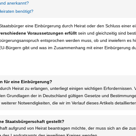
and anerkannt?
iraten benötigt?
Staatsbürger eine Einbürgerung durch Heirat oder den Schluss einer 
erschiedene Voraussetzungen erfüllt
sein und gleichzeitig sind bes
bürgerungsanspruch entsprochen werden muss, ob und inwiefern es hin
EU-Bürgern gibt und was im Zusammenhang mit einer Einbürgerung durch
n für eine Einbürgerung?
urch Heirat zu erlangen, unterliegt einigen wichtigen Erfordernissen. 
en Grundlagen der in Deutschland gültigen Gesetze und Bestimmungen
eiterer Notwendigkeiten, die wir im Verlauf dieses Artikels detailliert
he Staatsbürgerschaft gestellt?
haft aufgrund von Heirat beantragen möchte, der muss sich an die zu
 des Landratsamts des jeweiligen Kreises wenden.