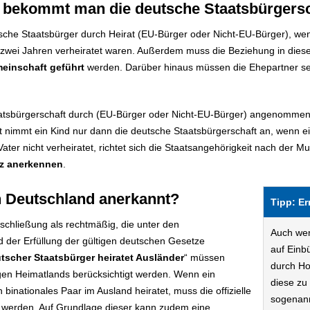
n bekommt man die deutsche Staatsbürgersc
che Staatsbürger durch Heirat (EU-Bürger oder Nicht-EU-Bürger), wen
 zwei Jahren verheiratet waren. Außerdem muss die Beziehung in diese
meinschaft geführt
werden. Darüber hinaus müssen die Ehepartner sei
taatsbürgerschaft durch (EU-Bürger oder Nicht-EU-Bürger) angenommen
 nimmt ein Kind nur dann die deutsche Staatsbürgerschaft an, wenn ein
ater nicht verheiratet, richtet sich die Staatsangehörigkeit nach der M
tz anerkennen
.
 Deutschland anerkannt?
Tipp: E
heschließung als rechtmäßig, die unter den
Auch wen
 der Erfüllung der gültigen deutschen Gesetze
auf Einb
tscher Staatsbürger heiratet Ausländer
“ müssen
durch Hoc
en Heimatlands berücksichtigt werden. Wenn ein
diese zu 
binationales Paar im Ausland heiratet, muss die offizielle
sogenann
 werden. Auf Grundlage dieser kann zudem eine