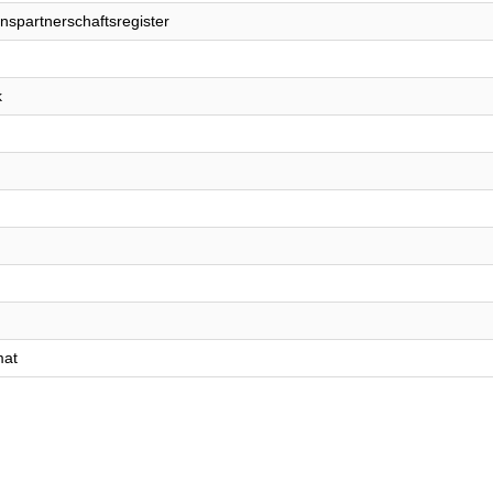
nspartnerschaftsregister
k
mat