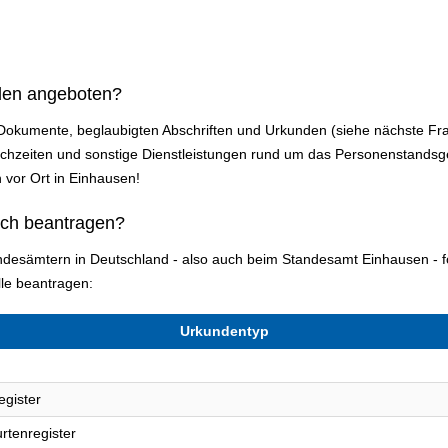
den angeboten?
n Dokumente, beglaubigten Abschriften und Urkunden (siehe nächste Fr
zeiten und sonstige Dienstleistungen rund um das Personenstandsges
n vor Ort in Einhausen!
ich beantragen?
tandesämtern in Deutschland - also auch beim Standesamt Einhausen -
le beantragen:
Urkundentyp
egister
rtenregister