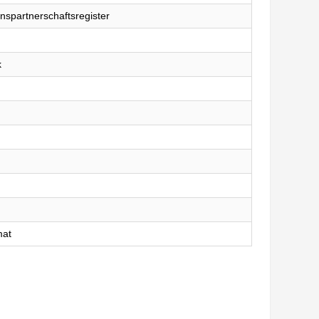
nspartnerschaftsregister
k
mat