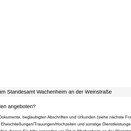
 zum Standesamt Wachenheim an der Weinstraße
den angeboten?
 Dokumente, beglaubigten Abschriften und Urkunden (siehe nächste Fr
Eheschließungen/Trauungen/Hochzeiten und sonstige Dienstleistung
alten, fragen Sie bitte jemanden vor Ort in Wachenheim an der Weinstr