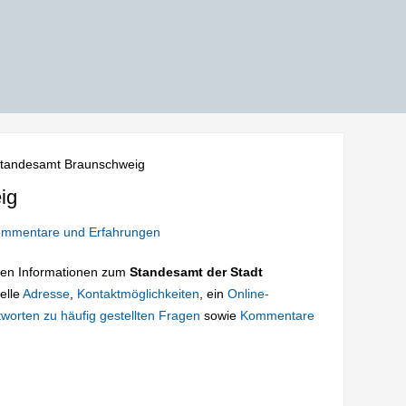
tandesamt Braunschweig
ig
mmentare und Erfahrungen
tigen Informationen zum
Standesamt der Stadt
uelle
Adresse
,
Kontaktmöglichkeiten
, ein
Online-
worten zu häufig gestellten Fragen
sowie
Kommentare