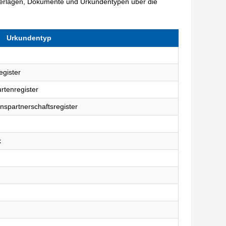
terlagen, Dokumente und Urkundentypen über die
Urkundentyp
egister
rtenregister
nspartnerschaftsregister
k