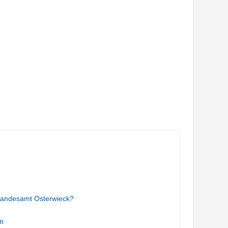
tandesamt Osterwieck?
n