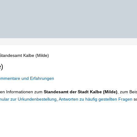
Standesamt Kalbe (Milde)
)
mmentare und Erfahrungen
tigen Informationen zum
Standesamt der Stadt Kalbe (Milde)
, zum Beis
mular zur Urkundenbestellung
,
Antworten zu häufig gestellten Fragen
s