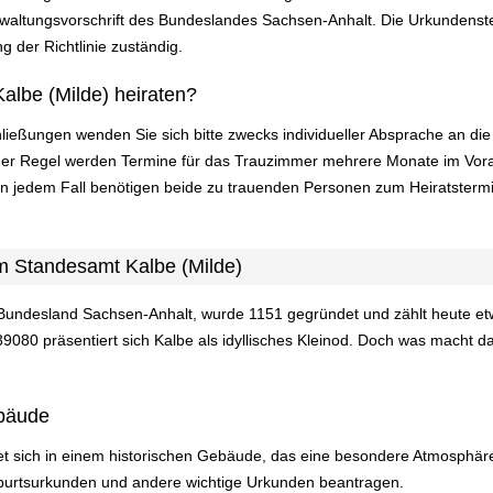
altungsvorschrift des Bundeslandes Sachsen-Anhalt. Die Urkundenstel
g der Richtlinie zuständig.
albe (Milde) heiraten?
ließungen wenden Sie sich bitte zwecks individueller Absprache an d
n der Regel werden Termine für das Trauzimmer mehrere Monate im Vor
In jedem Fall benötigen beide zu trauenden Personen zum Heiratsterm
m Standesamt Kalbe (Milde)
m Bundesland Sachsen-Anhalt, wurde 1151 gegründet und zählt heute et
39080 präsentiert sich Kalbe als idyllisches Kleinod. Doch was macht 
bäude
t sich in einem historischen Gebäude, das eine besondere Atmosphäre
Geburtsurkunden und andere wichtige Urkunden beantragen.