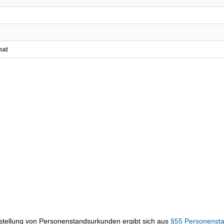
mat
sstellung von Personenstandsurkunden ergibt sich aus
§55 Personenst