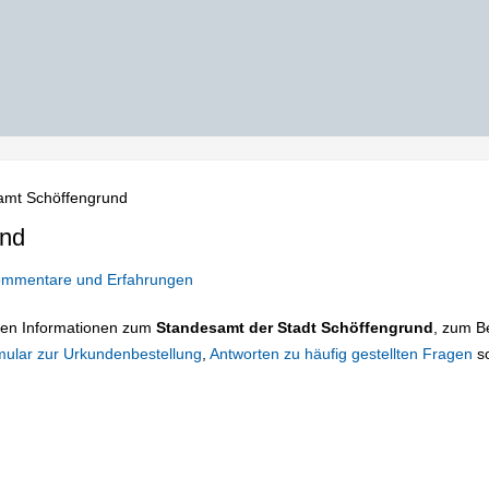
amt Schöffengrund
und
mmentare und Erfahrungen
tigen Informationen zum
Standesamt der Stadt Schöffengrund
, zum Be
mular zur Urkundenbestellung
,
Antworten zu häufig gestellten Fragen
s