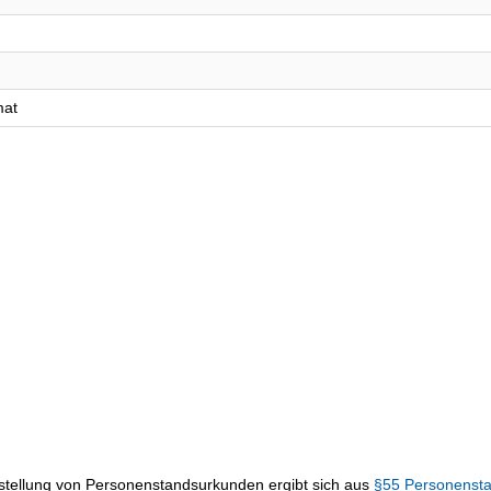
mat
sstellung von Personenstandsurkunden ergibt sich aus
§55 Personenst