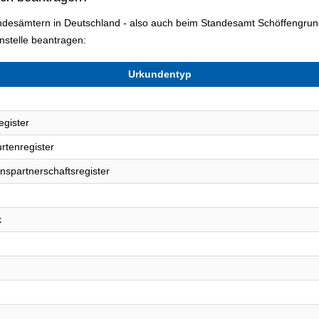
tandesämtern in Deutschland - also auch beim Standesamt Schöffengru
stelle beantragen:
Urkundentyp
egister
rtenregister
nspartnerschaftsregister
k