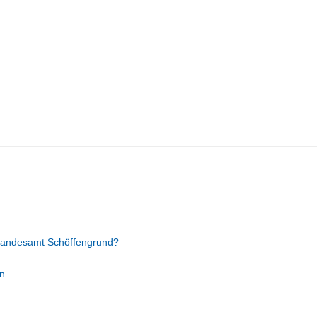
tandesamt Schöffengrund?
n