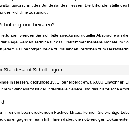
altungsvorschrift des Bundeslandes Hessen. Die Urkundenstelle des B
g der Richtlinie zuständig.
Schöffengrund heiraten?
ließungen wenden Sie sich bitte zwecks individueller Absprache an d
n der Regel werden Termine für das Trauzimmer mehrere Monate im Vo
In jedem Fall benötigen beide zu trauenden Personen zum Heiratsterm
am Standesamt Schöffengrund
nde in Hessen, gegründet 1971, beherbergt etwa 6.000 Einwohner. Die 
hrem Standesamt ist der individuelle Service und das historische Ambi
nd
en in einem beeindruckenden Fachwerkhaus, können Sie wichtige Lebe
e, das engagierte Team hilft Ihnen dabei, die notwendigen Dokumente