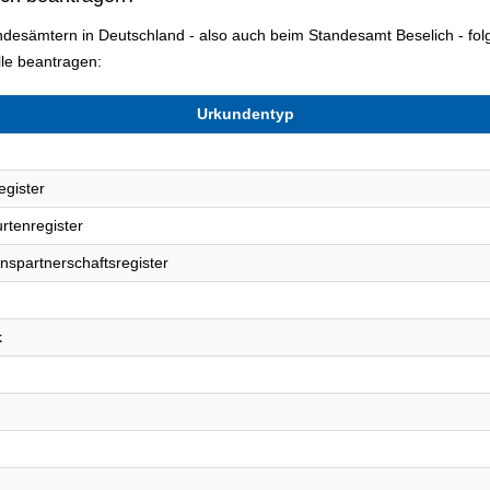
andesämtern in Deutschland - also auch beim Standesamt Beselich - f
le beantragen:
Urkundentyp
egister
rtenregister
nspartnerschaftsregister
k