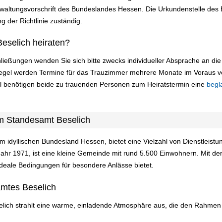
altungsvorschrift des Bundeslandes Hessen. Die Urkundenstelle des B
g der Richtlinie zuständig.
eselich heiraten?
ließungen wenden Sie sich bitte zwecks individueller Absprache an d
 Regel werden Termine für das Trauzimmer mehrere Monate im Voraus v
ll benötigen beide zu trauenden Personen zum Heiratstermin eine
begl
m Standesamt Beselich
im idyllischen Bundesland Hessen, bietet eine Vielzahl von Dienstleist
ahr 1971, ist eine kleine Gemeinde mit rund 5.500 Einwohnern. Mit der
 ideale Bedingungen für besondere Anlässe bietet.
mtes Beselich
ch strahlt eine warme, einladende Atmosphäre aus, die den Rahmen für