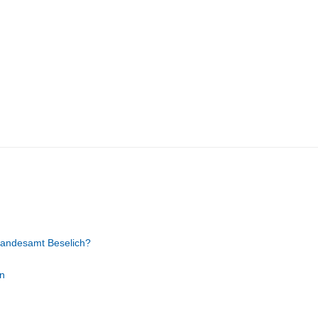
tandesamt Beselich?
n