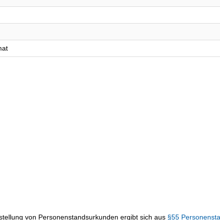
mat
sstellung von Personenstandsurkunden ergibt sich aus
§55 Personenst