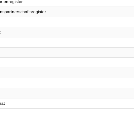
rtenregister
nspartnerschaftsregister
k
mat