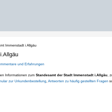
mt Immenstadt i.Allgäu
.Allgäu
mmentare und Erfahrungen
tigen Informationen zum
Standesamt der Stadt Immenstadt i.Allgäu
, 
mular zur Urkundenbestellung
,
Antworten zu häufig gestellten Fragen
s