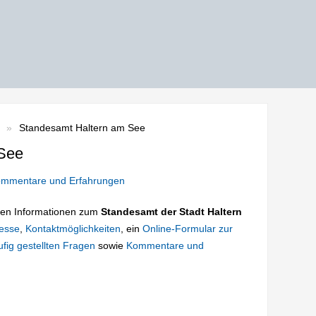
Standesamt Haltern am See
 See
mmentare und Erfahrungen
tigen Informationen zum
Standesamt der Stadt Haltern
esse
,
Kontaktmöglichkeiten
, ein
Online-Formular zur
fig gestellten Fragen
sowie
Kommentare und