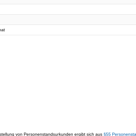
mat
sstellung von Personenstandsurkunden ergibt sich aus
§55 Personenst