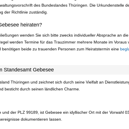
altungsvorschrift des Bundeslandes Thüringen. Die Urkundenstelle des
g der Richtlinie zuständig.
Gebesee heiraten?
ließungen wenden Sie sich bitte zwecks individueller Absprache an d
Regel werden Termine für das Trauzimmer mehrere Monate im Voraus 
ll benötigen beide zu trauenden Personen zum Heiratstermin eine
begl
am Standesamt Gebesee
sland Thüringen und zeichnet sich durch seine Vielfalt an Dienstleist
nd besticht durch seinen ländlichen Charme.
 und der PLZ 99189, ist Gebesee ein idyllischer Ort mit der Vorwahl 
sereignisse dokumentieren lassen.