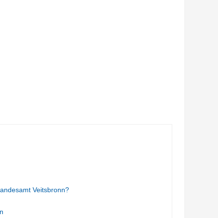
tandesamt Veitsbronn?
n