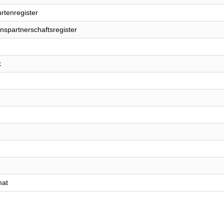
rtenregister
nspartnerschaftsregister
k
mat