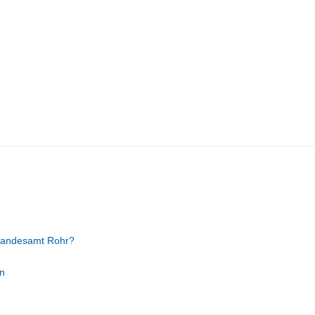
tandesamt Rohr?
n