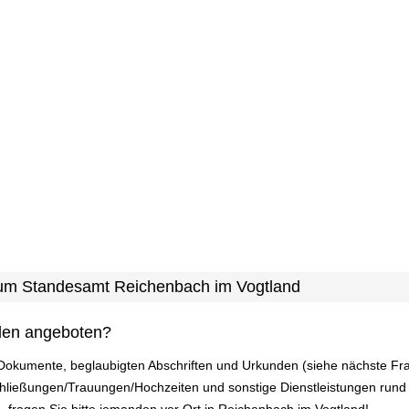
 zum Standesamt Reichenbach im Vogtland
den angeboten?
 Dokumente, beglaubigten Abschriften und Urkunden (siehe nächste Fr
hließungen/Trauungen/Hochzeiten und sonstige Dienstleistungen run
n, fragen Sie bitte jemanden vor Ort in Reichenbach im Vogtland!