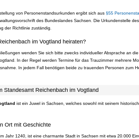
sstellung von Personenstandsurkunden ergibt sich aus
§55 Personenst
altungsvorschrift des Bundeslandes Sachsen. Die Urkundenstelle des 
g der Richtlinie zuständig.
Reichenbach im Vogtland heiraten?
ließungen wenden Sie sich bitte zwecks individueller Absprache an d
ogtland. In der Regel werden Termine für das Trauzimmer mehrere Mo
usnahme. In jedem Fall benötigen beide zu trauenden Personen zum He
am Standesamt Reichenbach im Vogtland
ogtland
ist ein Juwel in Sachsen, welches sowohl mit seinem historis
n Ort mit Geschichte
m Jahr 1240, ist eine charmante Stadt in Sachsen mit etwa 20.000 Einw