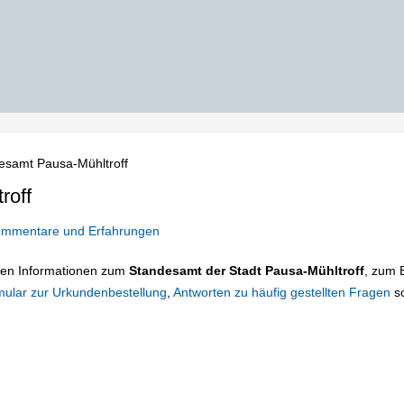
esamt Pausa-Mühltroff
roff
mmentare und Erfahrungen
tigen Informationen zum
Standesamt der Stadt Pausa-Mühltroff
, zum B
mular zur Urkundenbestellung
,
Antworten zu häufig gestellten Fragen
s