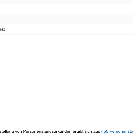
mat
sstellung von Personenstandsurkunden ergibt sich aus
§55 Personenst