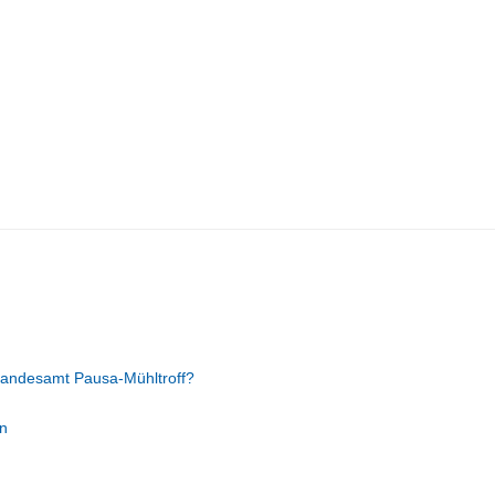
tandesamt Pausa-Mühltroff?
n