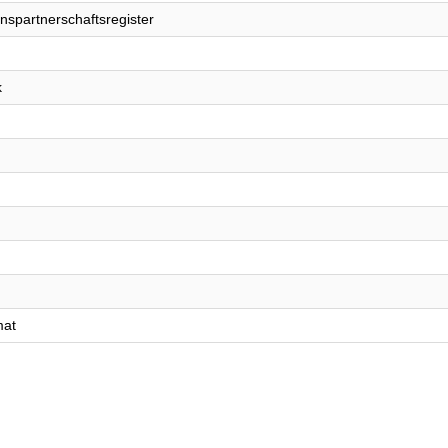
nspartnerschaftsregister
k
mat