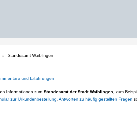
Standesamt Waiblingen
mmentare und Erfahrungen
tigen Informationen zum
Standesamt der Stadt Waiblingen
, zum Beispi
mular zur Urkundenbestellung
,
Antworten zu häufig gestellten Fragen
s