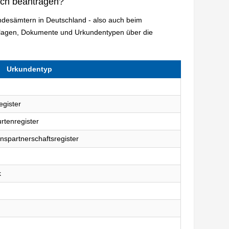
ich beantragen?
andesämtern in Deutschland - also auch beim
rlagen, Dokumente und Urkundentypen über die
Urkundentyp
egister
rtenregister
nspartnerschaftsregister
k