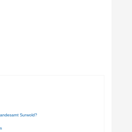
tandesamt Surwold?
n