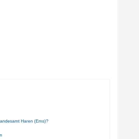
tandesamt Haren (Ems)?
n