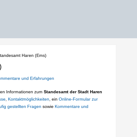
tandesamt Haren (Ems)
)
mmentare und Erfahrungen
tigen Informationen zum
Standesamt der Stadt Haren
sse
,
Kontaktmöglichkeiten
, ein
Online-Formular zur
fig gestellten Fragen
sowie
Kommentare und