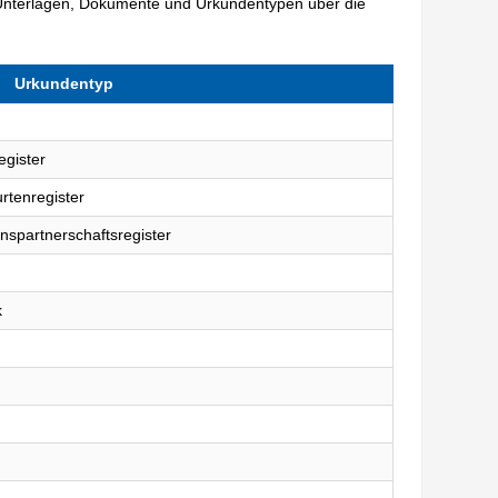
Unterlagen, Dokumente und Urkundentypen über die
Urkundentyp
egister
rtenregister
nspartnerschaftsregister
k