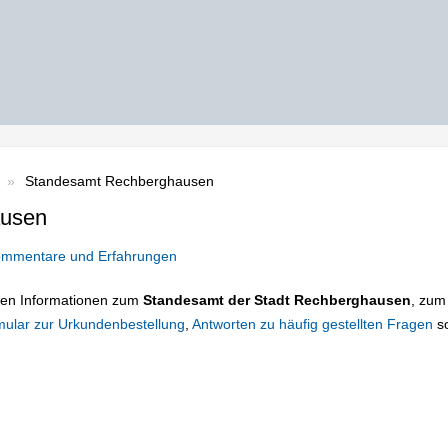
Standesamt Rechberghausen
ausen
mmentare und Erfahrungen
tigen Informationen zum
Standesamt der Stadt Rechberghausen
, zum
mular zur Urkundenbestellung
,
Antworten zu häufig gestellten Fragen
s