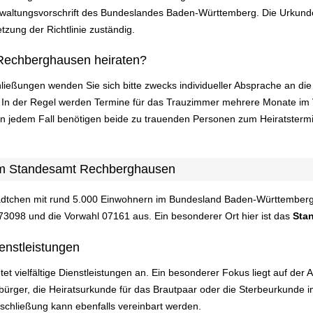
altungsvorschrift des Bundeslandes Baden-Württemberg. Die Urkunden
tzung der Richtlinie zuständig.
Rechberghausen heiraten?
ließungen wenden Sie sich bitte zwecks individueller Absprache an d
In der Regel werden Termine für das Trauzimmer mehrere Monate im 
In jedem Fall benötigen beide zu trauenden Personen zum Heiratsterm
am Standesamt Rechberghausen
dtchen mit rund 5.000 Einwohnern im Bundesland Baden-Württemberg, z
 73098 und die Vorwahl 07161 aus. Ein besonderer Ort hier ist das
Sta
enstleistungen
 vielfältige Dienstleistungen an. Ein besonderer Fokus liegt auf der A
rger, die Heiratsurkunde für das Brautpaar oder die Sterbeurkunde im 
schließung kann ebenfalls vereinbart werden.