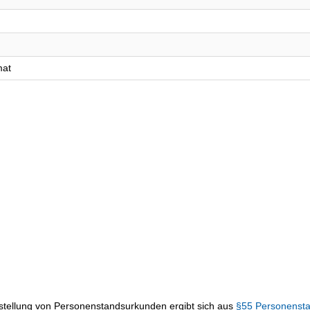
mat
sstellung von Personenstandsurkunden ergibt sich aus
§55 Personenst