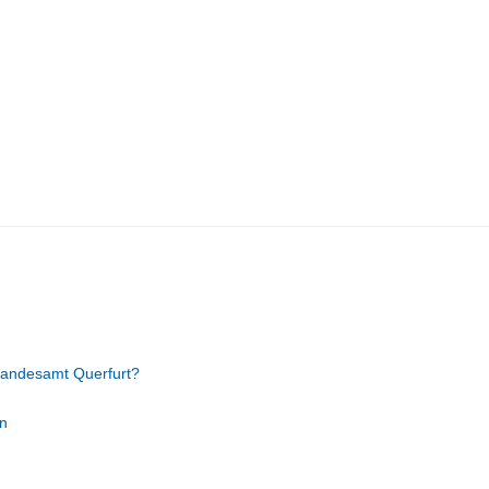
tandesamt Querfurt?
n