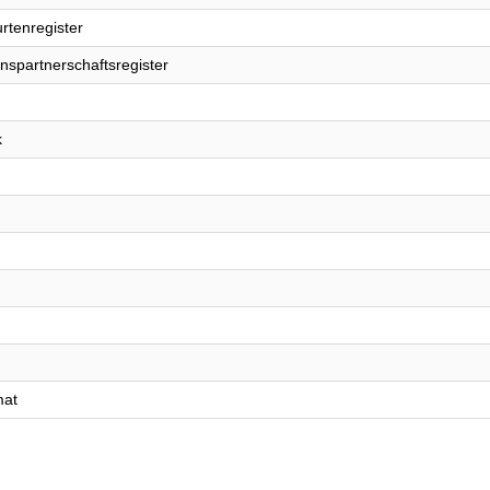
rtenregister
nspartnerschaftsregister
k
mat