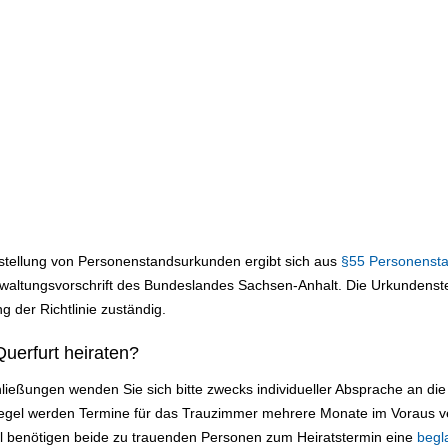
sstellung von Personenstandsurkunden ergibt sich aus
§55 Personenst
altungsvorschrift des Bundeslandes Sachsen-Anhalt. Die Urkundenstel
g der Richtlinie zuständig.
uerfurt heiraten?
ließungen wenden Sie sich bitte zwecks individueller Absprache an d
 Regel werden Termine für das Trauzimmer mehrere Monate im Voraus v
ll benötigen beide zu trauenden Personen zum Heiratstermin eine
begl