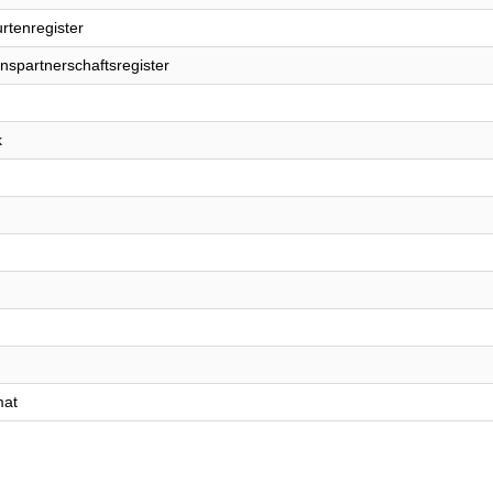
rtenregister
nspartnerschaftsregister
k
mat