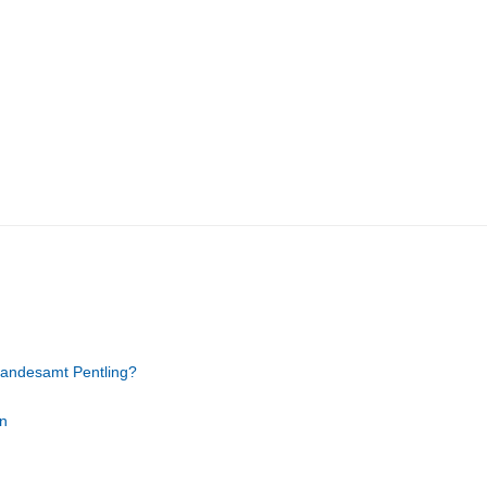
tandesamt Pentling?
n