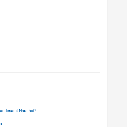
Standesamt Naunhof?
n