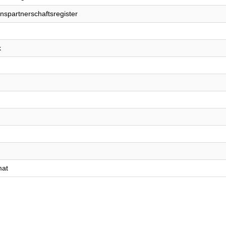
nspartnerschaftsregister
k
mat