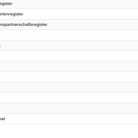
egister
rtenregister
nspartnerschaftsregister
k
mat