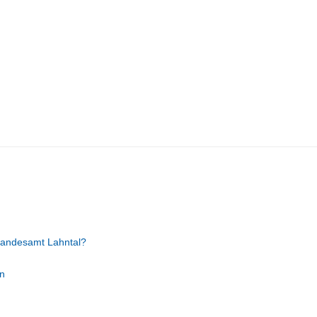
tandesamt Lahntal?
n