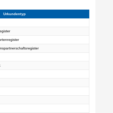
Urkundentyp
egister
rtenregister
nspartnerschaftsregister
k