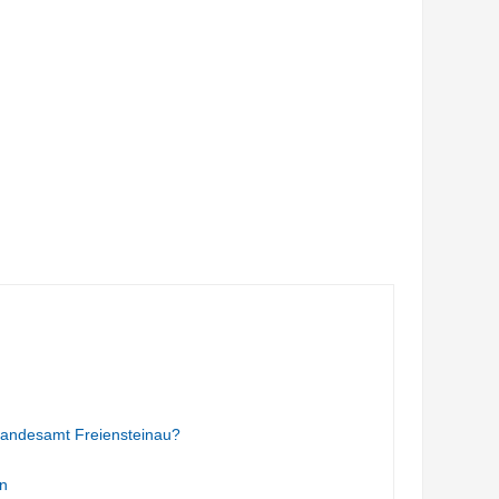
tandesamt Freiensteinau?
n