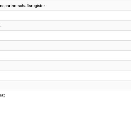
nspartnerschaftsregister
k
mat