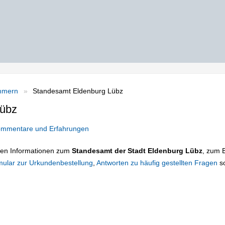
mmern
Standesamt Eldenburg Lübz
Lübz
mmentare und Erfahrungen
tigen Informationen zum
Standesamt der Stadt Eldenburg Lübz
, zum B
mular zur Urkundenbestellung
,
Antworten zu häufig gestellten Fragen
s