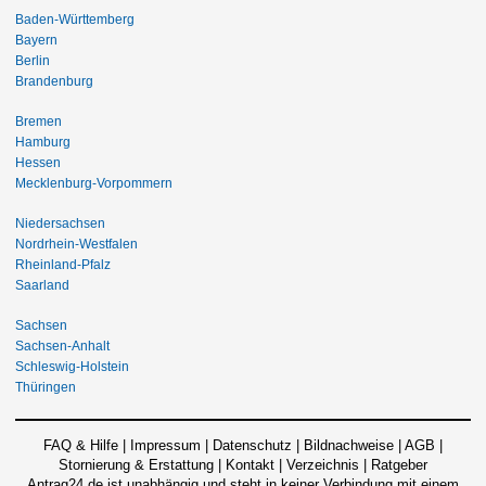
Baden-Württemberg
Bayern
Berlin
Brandenburg
Bremen
Hamburg
Hessen
Mecklenburg-Vorpommern
Niedersachsen
Nordrhein-Westfalen
Rheinland-Pfalz
Saarland
Sachsen
Sachsen-Anhalt
Schleswig-Holstein
Thüringen
FAQ & Hilfe
|
Impressum
|
Datenschutz
|
Bildnachweise
|
AGB
|
Stornierung & Erstattung
|
Kontakt
|
Verzeichnis
|
Ratgeber
Antrag24.de ist unabhängig und steht in keiner Verbindung mit einem