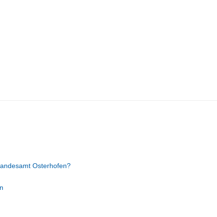
tandesamt Osterhofen?
n