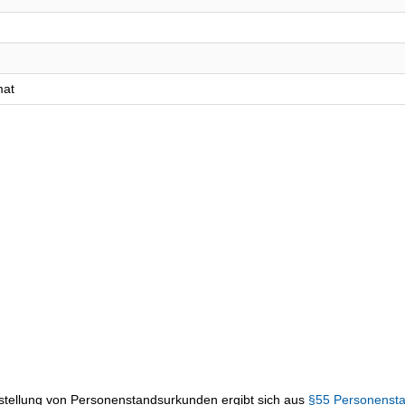
mat
sstellung von Personenstandsurkunden ergibt sich aus
§55 Personenst