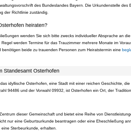
altungsvorschrift des Bundeslandes Bayern. Die Urkundenstelle des Be
g der Richtlinie zuständig.
sterhofen heiraten?
ließungen wenden Sie sich bitte zwecks individueller Absprache an d
er Regel werden Termine für das Trauzimmer mehrere Monate im Vorau
ll benötigen beide zu trauenden Personen zum Heiratstermin eine
begl
am Standesamt Osterhofen
as idyllische Osterhofen, eine Stadt mit einer reichen Geschichte, die 
ahl 94486 und der Vorwahl 09932, ist Osterhofen ein Ort, der Traditio
entrum dieser Gemeinschaft und bietet eine Reihe von Dienstleistung
icht nur eine Geburtsurkunde beantragen oder eine Eheschließung a
 eine Sterbeurkunde, erhalten.