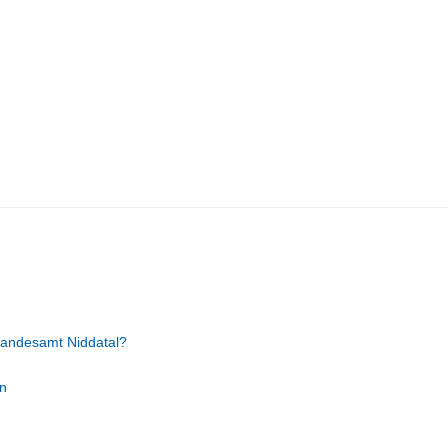
tandesamt Niddatal?
n