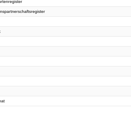
rtenregister
nspartnerschaftsregister
k
mat