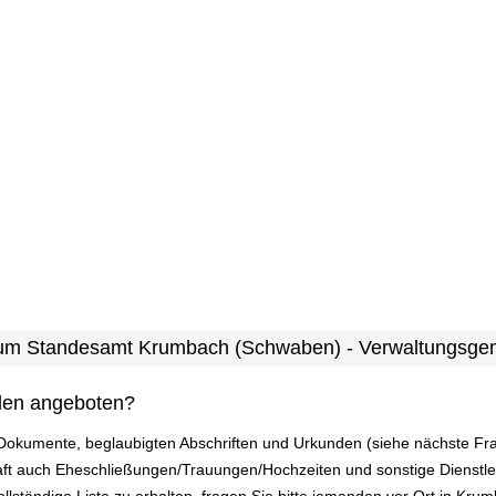
 zum Standesamt Krumbach (Schwaben) - Verwaltungsge
den angeboten?
n Dokumente, beglaubigten Abschriften und Urkunden (siehe nächste F
ft auch Eheschließungen/Trauungen/Hochzeiten und sonstige Dienstl
lständige Liste zu erhalten, fragen Sie bitte jemanden vor Ort in Kr