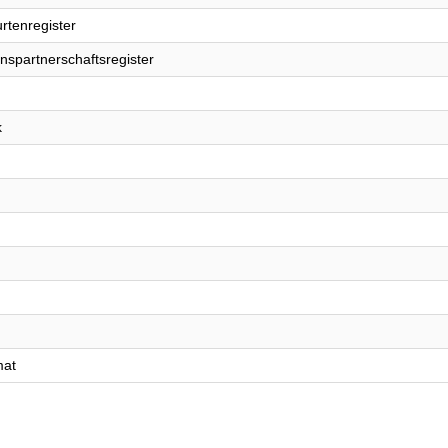
rtenregister
nspartnerschaftsregister
k
mat