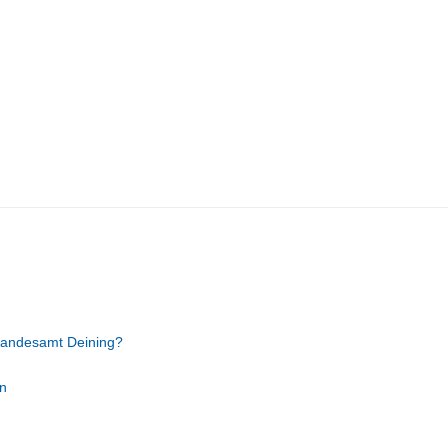
tandesamt Deining?
n