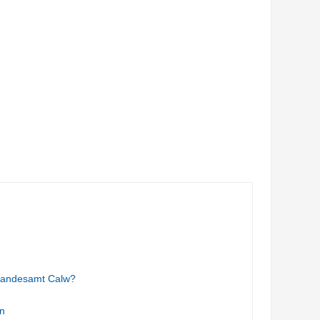
tandesamt Calw?
n