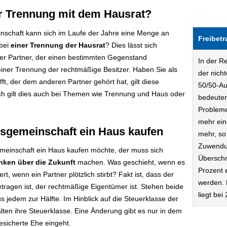
er Trennung mit dem Hausrat?
inschaft kann sich im Laufe der Jahre eine Menge an
Freibet
bei
einer Trennung der Hausrat
? Dies lässt sich
Der Partner, der einen bestimmten Gegenstand
In der R
 einer Trennung der rechtmäßige Besitzer. Haben Sie als
der nich
ft, der dem anderen Partner gehört hat, gilt diese
50/50-Au
lich gilt dies auch bei Themen wie Trennung und Haus oder
bedeuten
Probleme
mehr ein
nsgemeinschaft ein Haus kaufen
mehr, so
Zuwendu
emeinschaft ein Haus kaufen möchte, der muss sich
Überschr
ken über die Zukunft
machen. Was geschieht, wenn es
Prozent 
, wenn ein Partner plötzlich stirbt? Fakt ist, dass der
werden. 
tragen ist, der rechtmäßige Eigentümer ist. Stehen beide
liegt bei
 jedem zur Hälfte. Im Hinblick auf die Steuerklasse der
alten ihre Steuerklasse. Eine Änderung gibt es nur in dem
gesicherte Ehe eingeht.